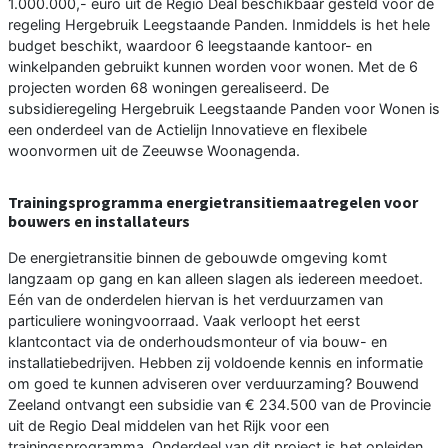
1.000.000,- euro uit de Regio Deal beschikbaar gesteld voor de
regeling Hergebruik Leegstaande Panden. Inmiddels is het hele
budget beschikt, waardoor 6 leegstaande kantoor- en
winkelpanden gebruikt kunnen worden voor wonen. Met de 6
projecten worden 68 woningen gerealiseerd. De
subsidieregeling Hergebruik Leegstaande Panden voor Wonen is
een onderdeel van de Actielijn Innovatieve en flexibele
woonvormen uit de Zeeuwse Woonagenda.
Trainingsprogramma energietransitiemaatregelen voor
bouwers en installateurs
De energietransitie binnen de gebouwde omgeving komt
langzaam op gang en kan alleen slagen als iedereen meedoet.
Eén van de onderdelen hiervan is het verduurzamen van
particuliere woningvoorraad. Vaak verloopt het eerst
klantcontact via de onderhoudsmonteur of via bouw- en
installatiebedrijven. Hebben zij voldoende kennis en informatie
om goed te kunnen adviseren over verduurzaming? Bouwend
Zeeland ontvangt een subsidie van € 234.500 van de Provincie
uit de Regio Deal middelen van het Rijk voor een
trainingsprogramma. Onderdeel van dit project is het opleiden