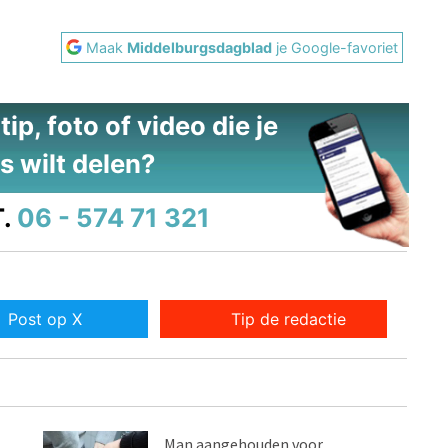
Maak
Middelburgsdagblad
je Google-favoriet
ip, foto of video die je
s wilt delen?
.
06 - 574 71 321
Post op X
Tip de redactie
Man aangehouden voor