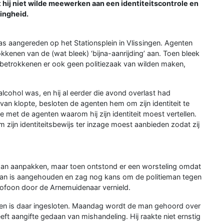
hij niet wilde meewerken aan een identiteitscontrole en
ingheid.
as aangereden op het Stationsplein in Vlissingen. Agenten
nen van de (wat bleek) ‘bijna-aanrijding’ aan. Toen bleek
de betrokkenen er ook geen politiezaak van wilden maken,
ohol was, en hij al eerder die avond overlast had
an klopte, besloten de agenten hem om zijn identiteit te
ie met de agenten waarom hij zijn identiteit moest vertellen.
 zijn identiteitsbewijs ter inzage moest aanbieden zodat zij
an aanpakken, maar toen ontstond er een worsteling omdat
 man is aangehouden en zag nog kans om de politieman tegen
tofoon door de Arnemuidenaar vernield.
x en is daar ingesloten. Maandag wordt de man gehoord over
eft aangifte gedaan van mishandeling. Hij raakte niet ernstig