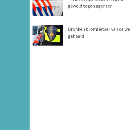
geweld tegen agenten
Dronken bromfietser van de w
gehaald