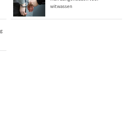
witwassen
eg