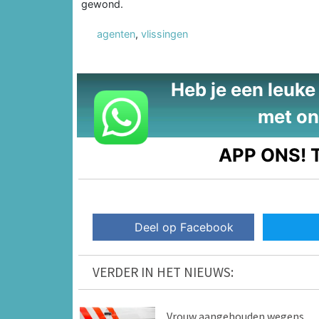
gewond.
agenten
,
vlissingen
Heb je een leuke t
met on
APP ONS!
T
Deel op Facebook
VERDER IN HET NIEUWS:
Vrouw aangehouden wegens