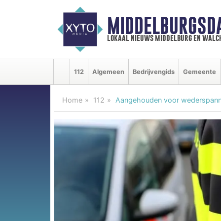
MIDDELBURGSD
lokaal nieuws middelburg en walc
112
Algemeen
Bedrijvengids
Gemeente
Home
112
Aangehouden voor wederspannig