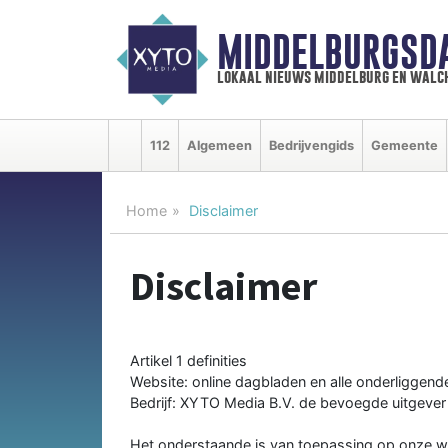
MIDDELBURGSD
lokaal nieuws middelburg en walc
112
Algemeen
Bedrijvengids
Gemeente
Home
Disclaimer
Disclaimer
Artikel 1 definities
Website: online dagbladen en alle onderliggend
Bedrijf: XYTO Media B.V. de bevoegde uitgever
Het onderstaande is van toepassing op onze we