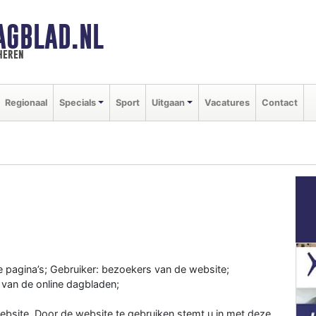
AGBLAD.NL
heren
Regionaal
Specials
Sport
Uitgaan
Vacatures
Contact
e pagina’s; Gebruiker: bezoekers van de website;
 van de online dagbladen;
bsite. Door de website te gebruiken stemt u in met deze