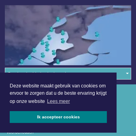
Overige dagbladen in de regio
Deze website maakt gebruik van cookies om
Algemene voorwaarden
ervoor te zorgen dat u de beste ervaring krijgt
op onze website
Lees meer
Disclaimer
Privacy Statement
Ik accepteer cookies
Copyright (c) 2026 | Middelburgsdagblad.nl - Alle rechten
voorbehouden