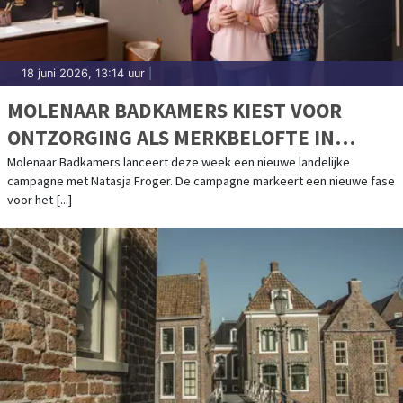
18 juni 2026, 13:14 uur
|
MOLENAAR BADKAMERS KIEST VOOR
ONTZORGING ALS MERKBELOFTE IN
NIEUWE CAMPAGNE MET NATASJA
Molenaar Badkamers lanceert deze week een nieuwe landelijke
campagne met Natasja Froger. De campagne markeert een nieuwe fase
FROGER
voor het [...]