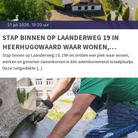
21 juli 2026, 19:20 uur
|
STAP BINNEN OP LAANDERWEG 19 IN
HEERHUGOWAARD WAAR WONEN,
WERKEN EN GENIETEN SAMENKOMEN
Stap binnen op Laanderweg 19, 19A en ontdek een plek waar wonen,
werken en genieten samenkomen in één adembenemend totaalplaatje.
Deze rietgedekte [...]