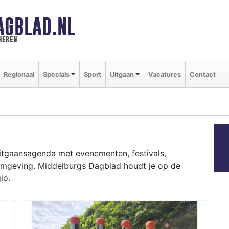
AGBLAD.NL
heren
Regionaal
Specials
Sport
Uitgaan
Vacatures
Contact
uitgaansagenda met evenementen, festivals,
 omgeving. Middelburgs Dagblad houdt je op de
io.
ziekfestivals en culinaire events - ontdek het