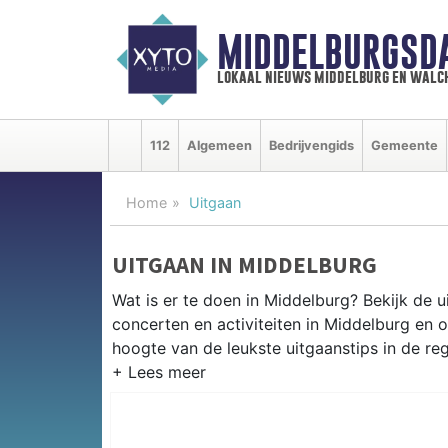
MIDDELBURGSD
lokaal nieuws middelburg en walc
112
Algemeen
Bedrijvengids
Gemeente
Home
Uitgaan
UITGAAN IN MIDDELBURG
Wat is er te doen in Middelburg? Bekijk de 
concerten en activiteiten in Middelburg en
hoogte van de leukste uitgaanstips in de reg
EVENEMENTEN MIDDELBURG
Van markten en culturele evenementen tot mu