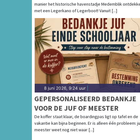
manier het historische havenstadje Medemblik ontdekk
LEGERBOOT OF LEGERKANO
met een Legerkano of Legerboot! Vanuit [...]
8 juni 2026, 9:24 uur
|
GEPERSONALISEERD BEDANKJE
VOOR DE JUF OF MEESTER
De koffer staat klaar, de boardingpas ligt op tafel en de
vakantie kan bijna beginnen. Er is alleen één probleem: ju
meester weet nog niet waar [...]