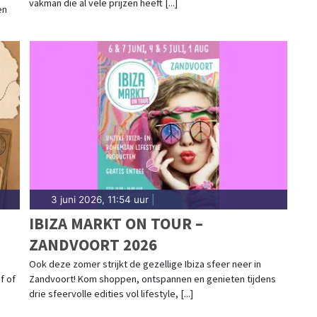
vakman die al vele prijzen heeft [...]
en
3 juni 2026, 11:54 uur
|
IBIZA MARKT ON TOUR –
ZANDVOORT 2026
Ook deze zomer strijkt de gezellige Ibiza sfeer neer in
f of
Zandvoort! Kom shoppen, ontspannen en genieten tijdens
drie sfeervolle edities vol lifestyle, [...]