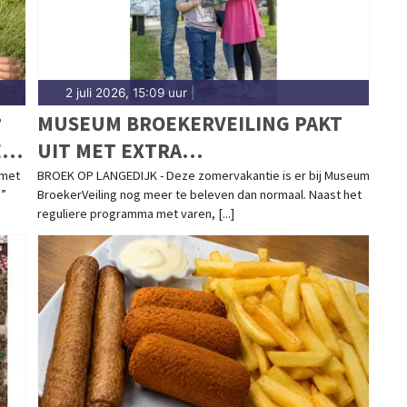
2 juli 2026, 15:09 uur
|
?
MUSEUM BROEKERVEILING PAKT
EL
UIT MET EXTRA
ZOMERACTIVITEITEN VOOR JONG
 met
BROEK OP LANGEDIJK - Deze zomervakantie is er bij Museum
?”
BroekerVeiling nog meer te beleven dan normaal. Naast het
EN OUD
reguliere programma met varen, [...]