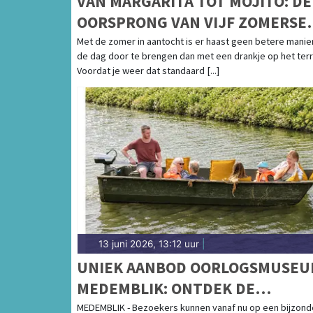
VAN MARGARITA TOT MOJITO: DE
OORSPRONG VAN VIJF ZOMERSE
COCKTAILKLASSIEKERS
Met de zomer in aantocht is er haast geen betere manie
de dag door te brengen dan met een drankje op het terr
Voordat je weer dat standaard [...]
13 juni 2026, 13:12 uur
|
UNIEK AANBOD OORLOGSMUSE
MEDEMBLIK: ONTDEK DE
GESCHIEDENIS VANUIT EEN
MEDEMBLIK - Bezoekers kunnen vanaf nu op een bijzond