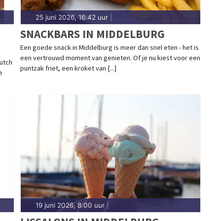
25 juni 2026, 16:42 uur
|
SNACKBARS IN MIDDELBURG
Een goede snack in Middelburg is meer dan snel eten - het is
een vertrouwd moment van genieten. Of je nu kiest voor een
utch
puntzak friet, een kroket van [...]
e
19 juni 2026, 8:00 uur
|