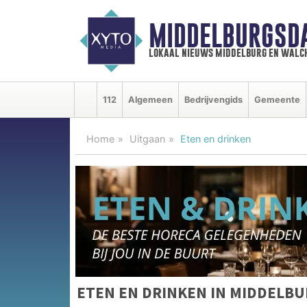
MIDDELBURGSD
lokaal nieuws middelburg en walc
112
Algemeen
Bedrijvengids
Gemeente
Home
Uitgaan
Eten en drinken
ETEN EN DRINKEN IN MIDDELB