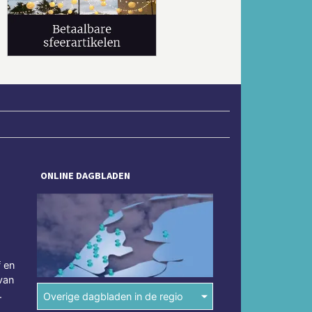
Volgende
ONLINE DAGBLADEN
f en
van
.
Overige dagbladen in de regio