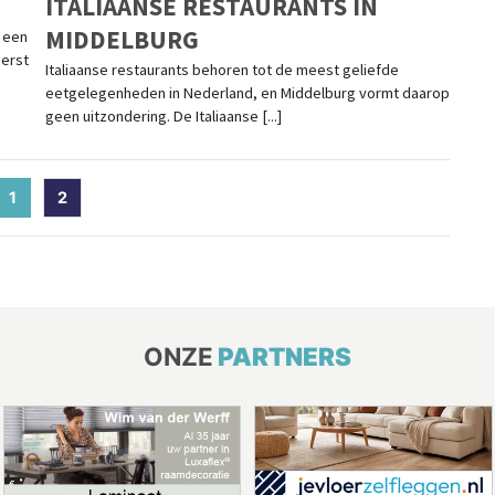
ITALIAANSE RESTAURANTS IN
MIDDELBURG
u een
eerst
Italiaanse restaurants behoren tot de meest geliefde
eetgelegenheden in Nederland, en Middelburg vormt daarop
geen uitzondering. De Italiaanse [...]
1
(current)
2
ONZE
PARTNERS