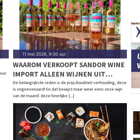
11 mei 2026, 9:30 uur
|
WAAROM VERKOOPT SANDOR WINE
IMPORT ALLEEN WIJNEN UIT
door
PORTUGAL?
De belangrijkste reden is de prijs/kwaliteit verhouding, deze
is ongeevenaard! En dat bewijst maar weer eens onze wijn
van de maand: deze heerlijke [...]