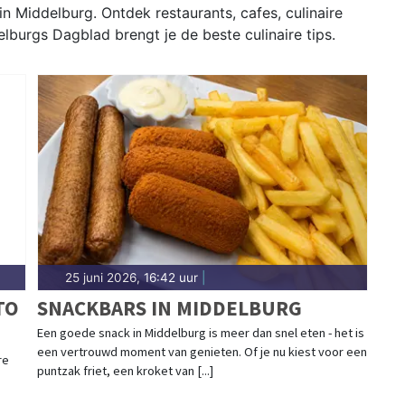
n Middelburg. Ontdek restaurants, cafes, culinaire
lburgs Dagblad brengt je de beste culinaire tips.
25 juni 2026, 16:42 uur
|
TO
SNACKBARS IN MIDDELBURG
Een goede snack in Middelburg is meer dan snel eten - het is
een vertrouwd moment van genieten. Of je nu kiest voor een
re
puntzak friet, een kroket van [...]