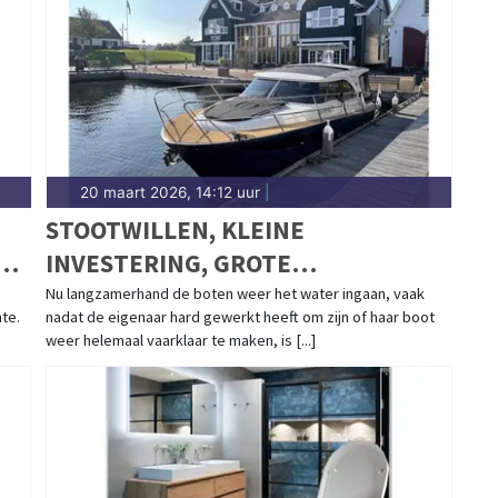
20 maart 2026, 14:12 uur
|
STOOTWILLEN, KLEINE
EN
INVESTERING, GROTE
BESCHERMING VOOR UW BOOT
Nu langzamerhand de boten weer het water ingaan, vaak
mte.
nadat de eigenaar hard gewerkt heeft om zijn of haar boot
weer helemaal vaarklaar te maken, is [...]