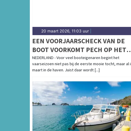
20 maart 2026, 11:03 uur
|
EEN VOORJAARSCHECK VAN DE
BOOT VOORKOMT PECH OP HET
WATER
NEDERLAND - Voor veel booteigenaren begint het
vaarseizoen niet pas bij de eerste mooie tocht, maar al 
maart in de haven. Juist daar wordt [...]