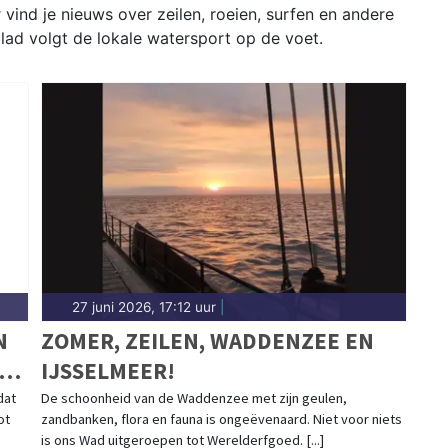
vind je nieuws over zeilen, roeien, surfen en andere
lad volgt de lokale watersport op de voet.
27 juni 2026, 17:12 uur
|
N
ZOMER, ZEILEN, WADDENZEE EN
IJSSELMEER!
D
dat
De schoonheid van de Waddenzee met zijn geulen,
ot
zandbanken, flora en fauna is ongeëvenaard. Niet voor niets
is ons Wad uitgeroepen tot Werelderfgoed. [...]