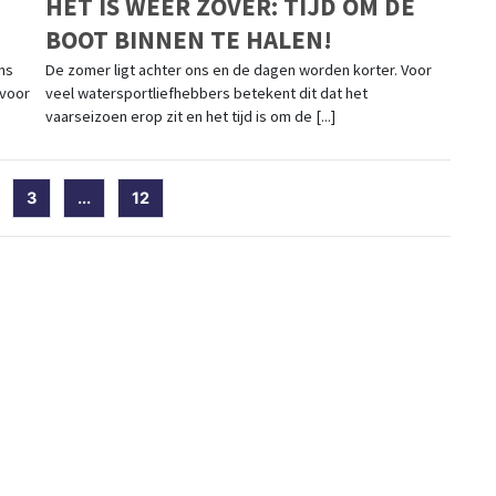
HET IS WEER ZOVER: TIJD OM DE
BOOT BINNEN TE HALEN!
ms
De zomer ligt achter ons en de dagen worden korter. Voor
 voor
veel watersportliefhebbers betekent dit dat het
vaarseizoen erop zit en het tijd is om de [...]
)
3
...
12