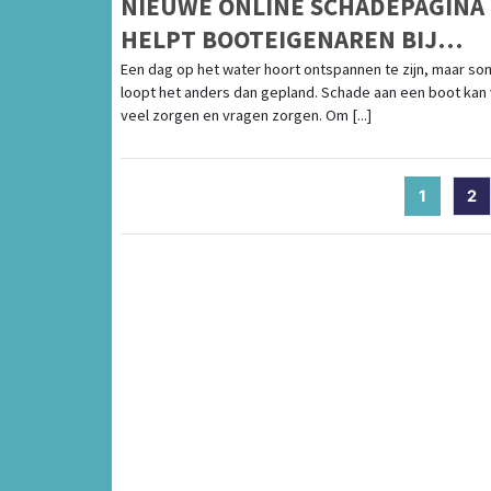
NIEUWE ONLINE SCHADEPAGINA
HELPT BOOTEIGENAREN BIJ
SCHADEAFHANDELING
Een dag op het water hoort ontspannen te zijn, maar so
loopt het anders dan gepland. Schade aan een boot kan
veel zorgen en vragen zorgen. Om [...]
1
(current
2