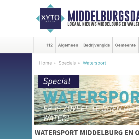
MIDDELBURGSD
lokaal nieuws middelburg en walc
112
Algemeen
Bedrijvengids
Gemeente
Home
Specials
Watersport
WATERSPORT MIDDELBURG EN 