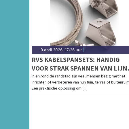
9 april 2026, 17:26 uur
|
RVS KABELSPANSETS: HANDIG
VOOR STRAK SPANNEN VAN LIJN
AAN LAND
In en rond de randstad zijn veel mensen bezig met het
inrichten of verbeteren van hun tuin, terras of buitenrui
Een praktische oplossing om [...]