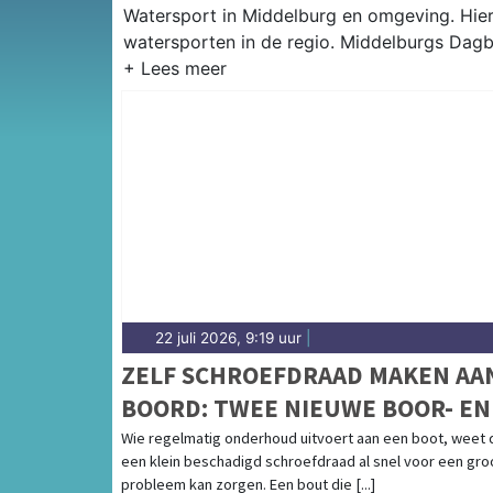
Watersport in Middelburg en omgeving. Hier 
watersporten in de regio. Middelburgs Dagb
22 juli 2026, 9:19 uur
|
ZELF SCHROEFDRAAD MAKEN AA
BOORD: TWEE NIEUWE BOOR- EN
TAPSETS VOOR BOOTONDERHOU
Wie regelmatig onderhoud uitvoert aan een boot, weet 
een klein beschadigd schroefdraad al snel voor een gro
probleem kan zorgen. Een bout die [...]