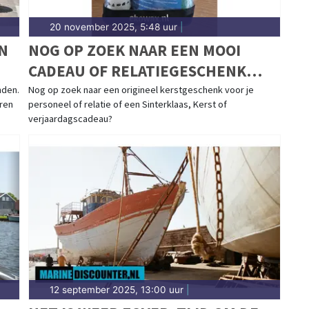
20 november 2025, 5:48 uur
|
N
NOG OP ZOEK NAAR EEN MOOI
CADEAU OF RELATIEGESCHENK
VOOR DE FEESTDAGEN?
nden.
Nog op zoek naar een origineel kerstgeschenk voor je
ren
personeel of relatie of een Sinterklaas, Kerst of
verjaardagscadeau?
12 september 2025, 13:00 uur
|