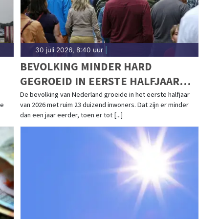
30 juli 2026, 8:40 uur
|
BEVOLKING MINDER HARD
GEGROEID IN EERSTE HALFJAAR
R
2026
De bevolking van Nederland groeide in het eerste halfjaar
le
van 2026 met ruim 23 duizend inwoners. Dat zijn er minder
dan een jaar eerder, toen er tot [...]