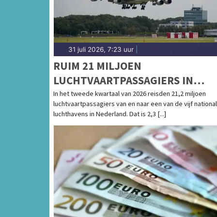
31 juli 2026, 7:23 uur
|
RUIM 21 MILJOEN
LUCHTVAARTPASSAGIERS IN
TWEEDE KWARTAAL, WEL MINDE
In het tweede kwartaal van 2026 reisden 21,2 miljoen
luchtvaartpassagiers van en naar een van de vijf nationa
VLUCHTEN
luchthavens in Nederland. Dat is 2,3 [...]