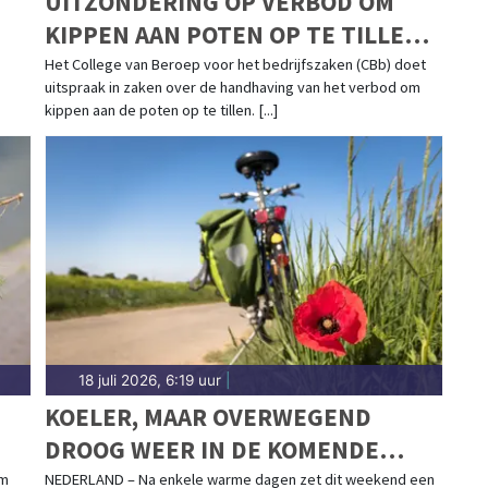
UITZONDERING OP VERBOD OM
KIPPEN AAN POTEN OP TE TILLEN
IS NIET TOEGESTAAN
Het College van Beroep voor het bedrijfszaken (CBb) doet
uitspraak in zaken over de handhaving van het verbod om
kippen aan de poten op te tillen. [...]
18 juli 2026, 6:19 uur
|
KOELER, MAAR OVERWEGEND
DROOG WEER IN DE KOMENDE
WEEK
am
NEDERLAND – Na enkele warme dagen zet dit weekend een