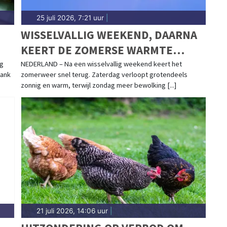
25 juli 2026, 7:21 uur
|
WISSELVALLIG WEEKEND, DAARNA
KEERT DE ZOMERSE WARMTE
TERUG
ng
NEDERLAND – Na een wisselvallig weekend keert het
Bank
zomerweer snel terug. Zaterdag verloopt grotendeels
zonnig en warm, terwijl zondag meer bewolking [...]
21 juli 2026, 14:06 uur
|