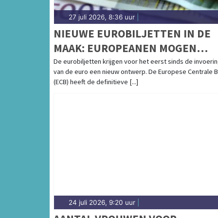
27 juli 2026, 8:36 uur
|
NIEUWE EUROBILJETTEN IN DE
MAAK: EUROPEANEN MOGEN
VOORKEUR AANGEVEN
De eurobiljetten krijgen voor het eerst sinds de invoeri
van de euro een nieuw ontwerp. De Europese Centrale 
(ECB) heeft de definitieve [...]
24 juli 2026, 9:20 uur
|