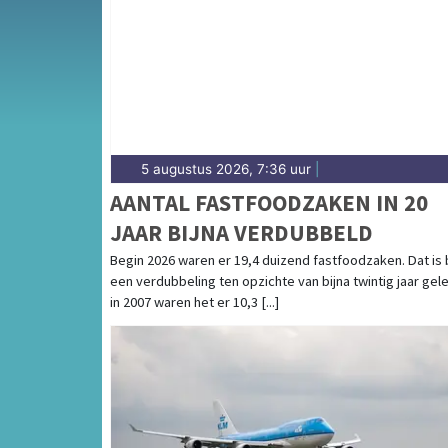
weersbericht voor Walcheren en het Zeeuws
5 augustus 2026, 7:36 uur
|
AANTAL FASTFOODZAKEN IN 20
JAAR BIJNA VERDUBBELD
Begin 2026 waren er 19,4 duizend fastfoodzaken. Dat is 
een verdubbeling ten opzichte van bijna twintig jaar gel
in 2007 waren het er 10,3 [...]