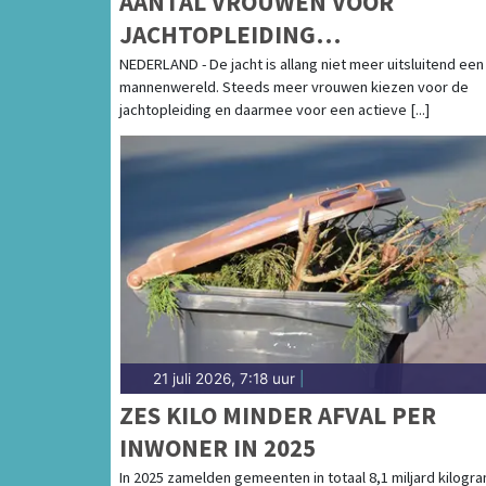
AANTAL VROUWEN VOOR
JACHTOPLEIDING
VERDRIEVOUDIGD
NEDERLAND - De jacht is allang niet meer uitsluitend een
mannenwereld. Steeds meer vrouwen kiezen voor de
jachtopleiding en daarmee voor een actieve [...]
21 juli 2026, 7:18 uur
|
ZES KILO MINDER AFVAL PER
INWONER IN 2025
In 2025 zamelden gemeenten in totaal 8,1 miljard kilogr