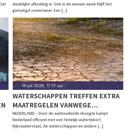
 Dat
duidelijke afkoeling in. Ook in de nieuwe week blijft het
gematigd zomerweer. Een [...]
16 juli 2026, 17:17 uur
|
WATERSCHAPPEN TREFFEN EXTRA
EN
MAATREGELEN VANWEGE
AANHOUDENDE DROOGTE
NEDERLAND – Door de aanhoudende droogte kampt
Nederland officieel met een feitelijk watertekort.
Rijkswaterstaat, de waterschappen en andere [...]