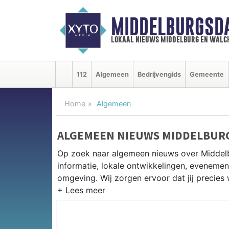
MIDDELBURGSD
lokaal nieuws middelburg en walc
112
Algemeen
Bedrijvengids
Gemeente
Home
Algemeen
ALGEMEEN NIEUWS MIDDELBUR
Op zoek naar algemeen nieuws over Middelb
informatie, lokale ontwikkelingen, eveneme
omgeving. Wij zorgen ervoor dat jij precies 
PRAKTISCHE INFORMATIE MIDD
Van werkzaamheden op de N57 en het Abdijp