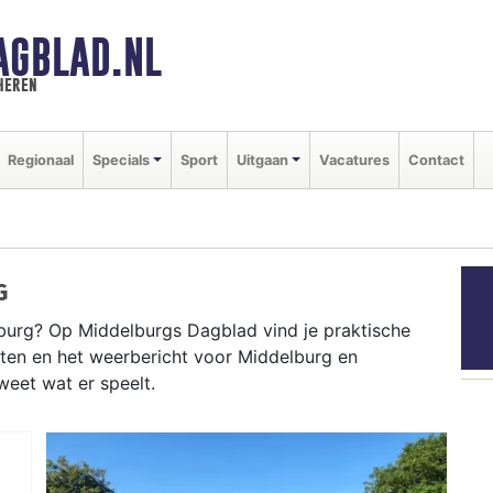
AGBLAD.NL
heren
Regionaal
Specials
Sport
Uitgaan
Vacatures
Contact
G
urg? Op Middelburgs Dagblad vind je praktische
nten en het weerbericht voor Middelburg en
weet wat er speelt.
ELBURG
lein tot evenementen als de Marktdag en het