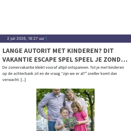
2 juli 2026, 18:27 uur
|
LANGE AUTORIT MET KINDEREN? DIT
VAKANTIE ESCAPE SPEL SPEEL JE ZONDER
SCHERM
De zomervakantie klinkt vooraf altijd ontspannen. Tot je met kinderen
op de achterbank zit en de vraag “zijn we er al?” sneller komt dan
verwacht. [...]