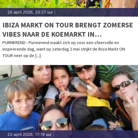
26 april 2026, 20:27 uur
|
IBIZA MARKT ON TOUR BRENGT ZOMERSE
VIBES NAAR DE KOEMARKT IN
PURMEREND
PURMEREND - Purmerend maakt zich op voor een sfeervolle en
inspirerende dag, want op zaterdag 2 mei strijkt de Ibiza Markt ON
TOUR neer op de [...]
23 april 2026, 17:19 uur
|