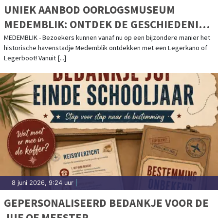
UNIEK AANBOD OORLOGSMUSEUM
MEDEMBLIK: ONTDEK DE GESCHIEDENIS
VANUIT EEN LEGERBOOT OF LEGERKANO
MEDEMBLIK - Bezoekers kunnen vanaf nu op een bijzondere manier het
historische havenstadje Medemblik ontdekken met een Legerkano of
Legerboot! Vanuit [...]
8 juni 2026, 9:24 uur
|
GEPERSONALISEERD BEDANKJE VOOR DE
JUF OF MEESTER