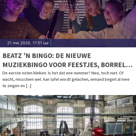
21 mei 2026, 17:51 uur
|
BEATZ ’N BINGO: DE NIEUWE
MUZIEKBINGO VOOR FEESTJES, BORRELS
EN TEAMAVONDEN
De eerste noten klinken. Is het dat ene nummer? Nee, toch niet. Of
wacht, misschien wel. Aan tafel wordt gelachen, iemand begint al mee
te zingen en [...]