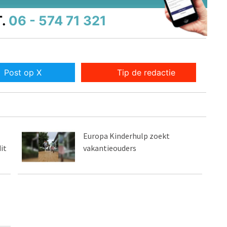
.
06 - 574 71 321
Post op X
Tip de redactie
Europa Kinderhulp zoekt
it
vakantieouders