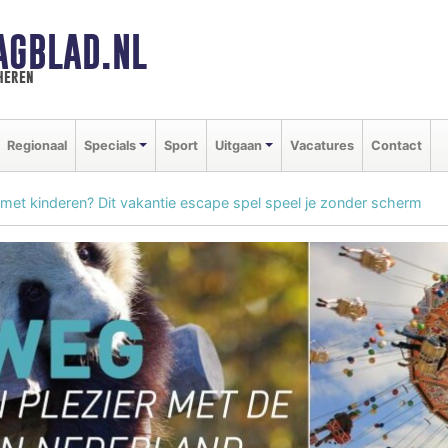
AGBLAD.NL
heren
Regionaal
Specials
Sport
Uitgaan
Vacatures
Contact
 met kinderen? Dit vakantie escape spel speel je zonder scherm