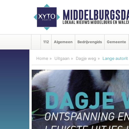
MIDDELBURGSD
lokaal nieuws middelburg en walc
112
Algemeen
Bedrijvengids
Gemeente
Home
Uitgaan
Dagje weg
Lange autorit