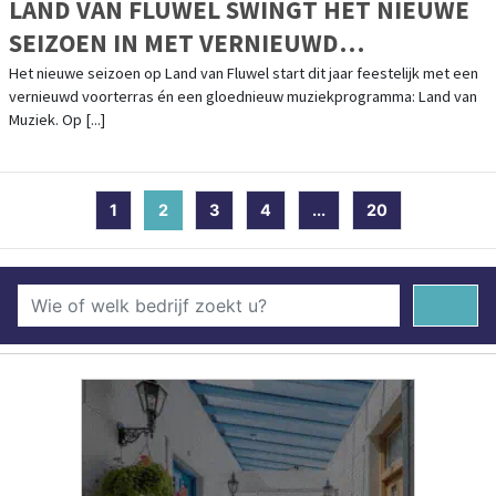
LAND VAN FLUWEL SWINGT HET NIEUWE
SEIZOEN IN MET VERNIEUWD
VOORTERRAS EN LAND VAN MUZIEK
Het nieuwe seizoen op Land van Fluwel start dit jaar feestelijk met een
vernieuwd voorterras én een gloednieuw muziekprogramma: Land van
Muziek. Op [...]
1
2
(current)
3
4
...
20