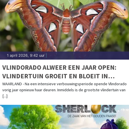
1 april 2026, 9:42 uur
|
VLINDORADO ALWEER EEN JAAR OPEN:
VLINDERTUIN GROEIT EN BLOEIT IN
WAARLAND
WAARLAND - Na een intensieve verbouwingsperiode opende Vlindorado
vorig jaar opnieuw haar deuren. Inmiddels is de grootste vlindertuin van
[...]