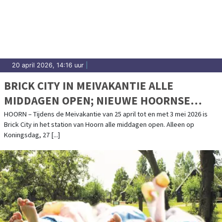
20 april 2026, 14:16 uur
|
BRICK CITY IN MEIVAKANTIE ALLE
MIDDAGEN OPEN; NIEUWE HOORNSE
GEBOUWEN VAN LEGO
HOORN – Tijdens de Meivakantie van 25 april tot en met 3 mei 2026 is
Brick City in het station van Hoorn alle middagen open. Alleen op
Koningsdag, 27 [...]