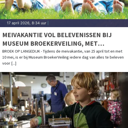
17 april 2026, 8:34 uur
|
MEIVAKANTIE VOL BELEVENISSEN BIJ
MUSEUM BROEKERVEILING, MET
BIJZONDERE VOGELEXCURSIES DOOR HET
BROEK OP LANGEDIJK - Tijdens de meivakantie, van 25 april tot en met
10 mei, is er bij Museum BroekerVeiling iedere dag van alles te beleven
OOSTERDELGEBIED
voor [...]