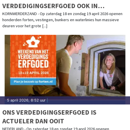
VERDEDIGINGSERFGOED OOK IN
KAZEMATTENMUSEUM
KORNWERDERZAND - Op zaterdag 18 en zondag 19 april 2026 openen
honderden forten, vestingen, bunkers en waterlinies hun massieve
deuren voor het grote [...]
5 april 2026, 8:52 uur
|
ONS VERDEDIGINGSERFGOED IS
ACTUELER DAN OOIT
NEDERLAND - Op zaterdag 18 en zondag 19 april 2026 openen