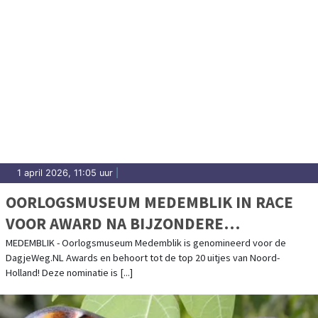
1 april 2026, 11:05 uur
|
OORLOGSMUSEUM MEDEMBLIK IN RACE
VOOR AWARD NA BIJZONDERE
ERKENNING
MEDEMBLIK - Oorlogsmuseum Medemblik is genomineerd voor de
DagjeWeg.NL Awards en behoort tot de top 20 uitjes van Noord-
Holland! Deze nominatie is [...]