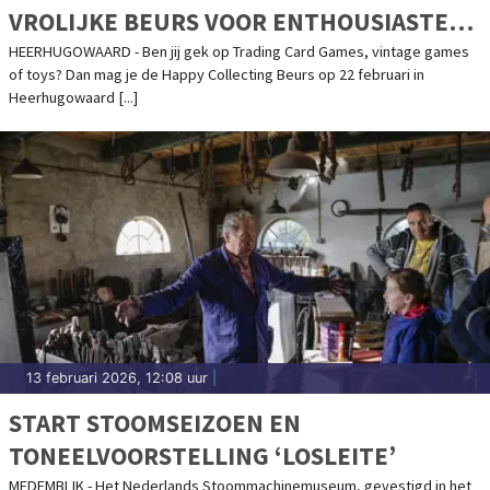
VROLIJKE BEURS VOOR ENTHOUSIASTE
VERZAMELAARS
HEERHUGOWAARD - Ben jij gek op Trading Card Games, vintage games
of toys? Dan mag je de Happy Collecting Beurs op 22 februari in
Heerhugowaard [...]
13 februari 2026, 12:08 uur
|
START STOOMSEIZOEN EN
TONEELVOORSTELLING ‘LOSLEITE’
MEDEMBLIK - Het Nederlands Stoommachinemuseum, gevestigd in het