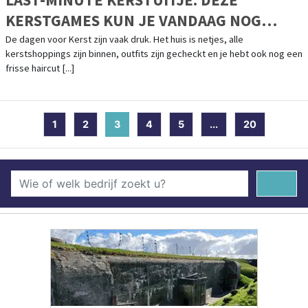
KERSTGAMES KUN JE VANDAAG NOG
SPELEN
De dagen voor Kerst zijn vaak druk. Het huis is netjes, alle
kerstshoppings zijn binnen, outfits zijn gecheckt en je hebt ook nog een
frisse haircut [...]
1
2
3
(current)
4
5
...
20