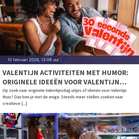
10 februari 2026, 12:06 uur
|
VALENTIJN ACTIVITEITEN MET HUMOR:
ORIGINELE IDEEËN VOOR VALENTIJN
THUIS
Op zoek naar originele Valentijnsdag uitjes of ideeën voor Valentijn
thuis? Dan ben je niet de enige. Steeds meer stellen zoeken naar
creatieve [...]