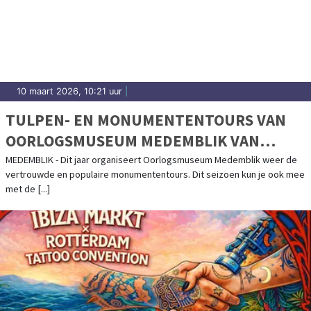
10 maart 2026, 10:21 uur
|
TULPEN- EN MONUMENTENTOURS VAN
OORLOGSMUSEUM MEDEMBLIK VAN
START!
MEDEMBLIK - Dit jaar organiseert Oorlogsmuseum Medemblik weer de
vertrouwde en populaire monumententours. Dit seizoen kun je ook mee
met de [...]