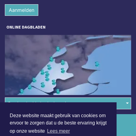
Aanmelden
ONLINE DAGBLADEN
Overige dagbladen in de regio
Deze website maakt gebruik van cookies om
Algemene voorwaarden
ervoor te zorgen dat u de beste ervaring krijgt
op onze website
Lees meer
Disclaimer