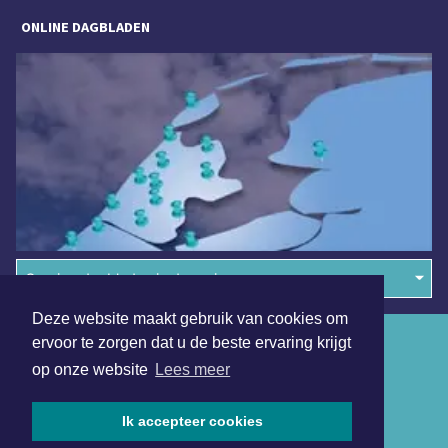
ONLINE DAGBLADEN
Overige dagbladen in de regio
Deze website maakt gebruik van cookies om
Algemene voorwaarden
ervoor te zorgen dat u de beste ervaring krijgt
op onze website
Lees meer
Disclaimer
Privacy Statement
Ik accepteer cookies