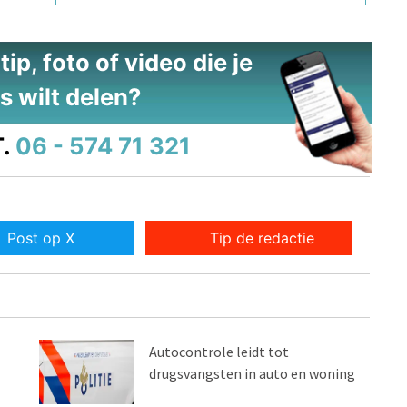
ip, foto of video die je
s wilt delen?
.
06 - 574 71 321
Post op X
Tip de redactie
Autocontrole leidt tot
drugsvangsten in auto en woning