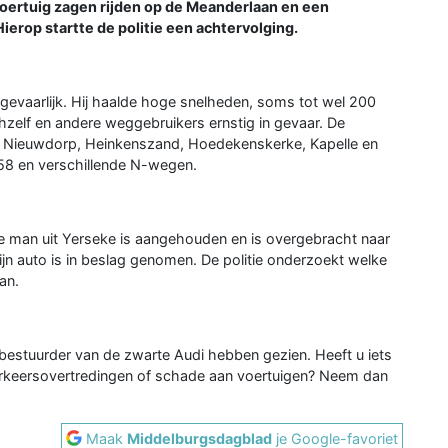
voertuig zagen rijden op de Meanderlaan en een
erop startte de politie een achtervolging.
 gevaarlijk. Hij haalde hoge snelheden, soms tot wel 200
ichzelf en andere weggebruikers ernstig in gevaar. De
, Nieuwdorp, Heinkenszand, Hoedekenskerke, Kapelle en
58 en verschillende N-wegen.
ge man uit Yerseke is aangehouden en is overgebracht naar
 zijn auto is in beslag genomen. De politie onderzoekt welke
an.
e bestuurder van de zwarte Audi hebben gezien. Heeft u iets
verkeersovertredingen of schade aan voertuigen? Neem dan
Maak
Middelburgsdagblad
je Google-favoriet