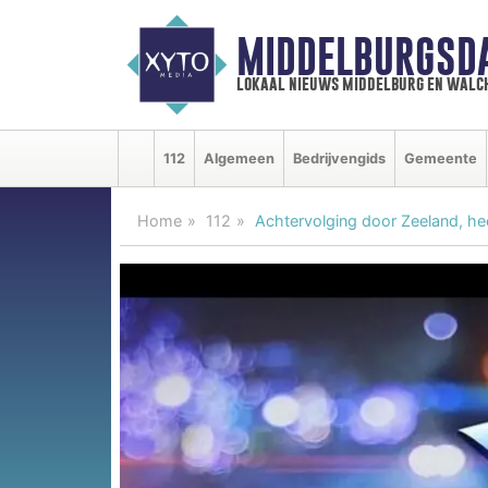
MIDDELBURGSD
lokaal nieuws middelburg en walc
112
Algemeen
Bedrijvengids
Gemeente
Home
112
Achtervolging door Zeeland, hee