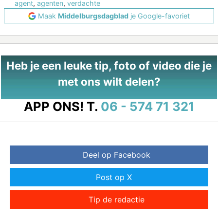
agent
,
agenten
,
verdachte
Maak
Middelburgsdagblad
je Google-favoriet
Heb je een leuke tip, foto of video die je
met ons wilt delen?
APP ONS!
T.
06 - 574 71 321
Deel op Facebook
Post op X
Tip de redactie