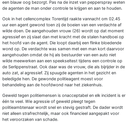
een blauw oog bezorgt. Pas na de inzet van pepperspray weten
de agenten de man onder controle te krijgen en aan te houden.
Ook in het cellencomplex Torentijd raakte vannacht om 02.45
uur een agent gewond toen zij de boeien van een verdachte af
wilde doen. De aangehouden vrouw (26) wordt op dat moment
agressief en zij slaat dan met kracht met de stalen handboei op
het hoofd van de agent. Die loopt daarbij een flinke bloedende
wond op. De verdachte was samen met een man kort daarvoor
aangehouden omdat de hij als bestuurder van een auto niet
wilde meewerken aan een speekseltest tijdens een controle op
de Serlippenstraat. Ook daar was de vrouw, die als bijrijder in de
auto zat, al agressief. Zij spuugde agenten in het gezicht en
beledigde hen. De gewonde politieagent moest voor
behandeling aan de hoofdwond naar het ziekenhuis.
Geweld tegen politiemensen is onacceptabel en elk incident is er
één te veel. Wie agressie of geweld pleegt tegen
politieambtenaar wordt snel en stevig gestraft. De dader wordt
niet alleen strafrechtelijk, maar ook financieel aangepakt voor
het veroorzaken van schade.