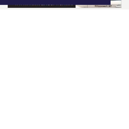
|
Nieuws | Sport | Evenementen
Hoofdvestiging:
van Benthuizenlaan 1
1701 BZ Heerhugowaard
072 8200 600
redactie@xyto.nl
www.xyto.nl
SOCIAL MEDIA