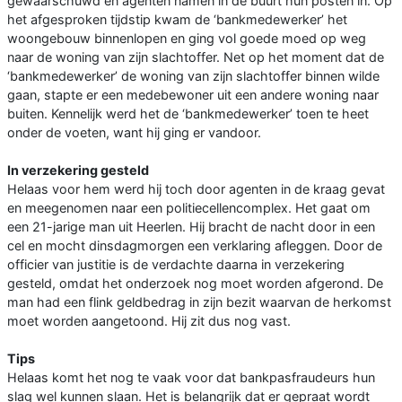
gewaarschuwd en agenten namen in de buurt hun posten in. Op
het afgesproken tijdstip kwam de ‘bankmedewerker’ het
woongebouw binnenlopen en ging vol goede moed op weg
naar de woning van zijn slachtoffer. Net op het moment dat de
‘bankmedewerker’ de woning van zijn slachtoffer binnen wilde
gaan, stapte er een medebewoner uit een andere woning naar
buiten. Kennelijk werd het de ‘bankmedewerker’ toen te heet
onder de voeten, want hij ging er vandoor.
In verzekering gesteld
Helaas voor hem werd hij toch door agenten in de kraag gevat
en meegenomen naar een politiecellencomplex. Het gaat om
een 21-jarige man uit Heerlen. Hij bracht de nacht door in een
cel en mocht dinsdagmorgen een verklaring afleggen. Door de
officier van justitie is de verdachte daarna in verzekering
gesteld, omdat het onderzoek nog moet worden afgerond. De
man had een flink geldbedrag in zijn bezit waarvan de herkomst
moet worden aangetoond. Hij zit dus nog vast.
Tips
Helaas komt het nog te vaak voor dat bankpasfraudeurs hun
slag wel kunnen slaan. Het is belangrijk dat er gepraat wordt