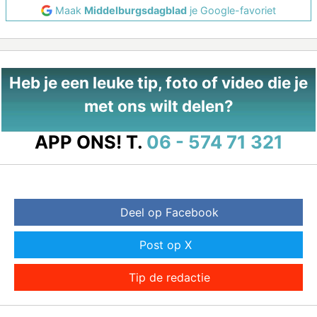
Maak
Middelburgsdagblad
je Google-favoriet
Heb je een leuke tip, foto of video die je
met ons wilt delen?
APP ONS!
T.
06 - 574 71 321
Deel op Facebook
Post op X
Tip de redactie