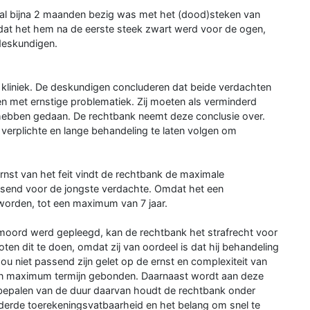
e al bijna 2 maanden bezig was met het (dood)steken van
f dat het hem na de eerste steek zwart werd voor de ogen,
 deskundigen.
 kliniek. De deskundigen concluderen dat beide verdachten
n met ernstige problematiek. Zij moeten als verminderd
hebben gedaan. De rechtbank neemt deze conclusie over.
erplichte en lange behandeling te laten volgen om
nst van het feit vindt de rechtbank de maximale
assend voor de jongste verdachte. Omdat het een
worden, tot een maximum van 7 jaar.
moord werd gepleegd, kan de rechtbank het strafrecht voor
en dit te doen, omdat zij van oordeel is dat hij behandeling
ou niet passend zijn gelet op de ernst en complexiteit van
 een maximum termijn gebonden. Daarnaast wordt aan deze
 bepalen van de duur daarvan houdt de rechtbank onder
minderde toerekeningsvatbaarheid en het belang om snel te