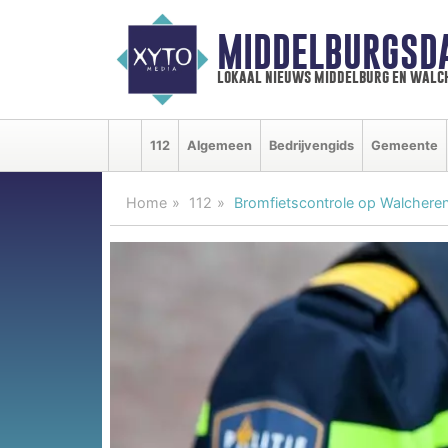
MIDDELBURGSD
lokaal nieuws middelburg en walc
112
Algemeen
Bedrijvengids
Gemeente
Home
112
Bromfietscontrole op Walchere