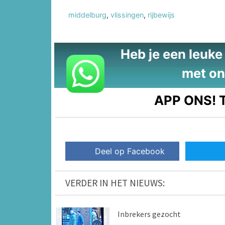
middelburg
,
vlissingen
,
rijbewijs
Heb je een leuke t
met on
APP ONS!
T
Deel op Facebook
VERDER IN HET NIEUWS:
Inbrekers gezocht