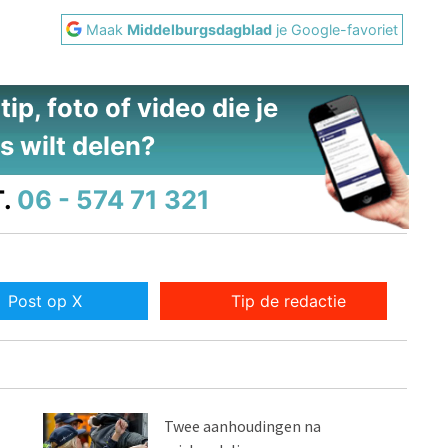
Maak
Middelburgsdagblad
je Google-favoriet
ip, foto of video die je
s wilt delen?
.
06 - 574 71 321
Post op X
Tip de redactie
Twee aanhoudingen na