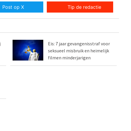
Post op X
Tip de redactie
j
Eis: 7 jaar gevangenisstraf voor
seksueel misbruik en heimelijk
filmen minderjarigen