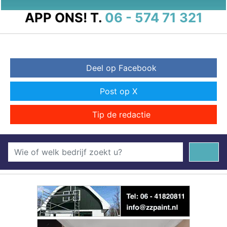
APP ONS!
T.
06 - 574 71 321
Deel op Facebook
Post op X
Tip de redactie