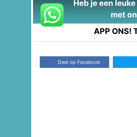
Heb je een leuke t
met on
APP ONS!
T
Deel op Facebook