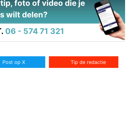
ip, foto of video die je
s wilt delen?
.
06 - 574 71 321
Post op X
Tip de redactie