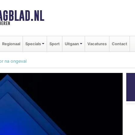
AGBLAD.NL
heren
Regionaal
Specials
Sport
Uitgaan
Vacatures
Contact
or na ongeval