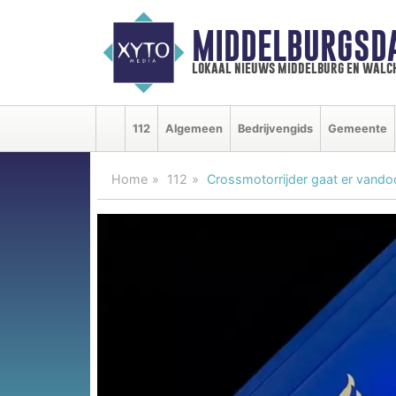
MIDDELBURGSD
lokaal nieuws middelburg en walc
112
Algemeen
Bedrijvengids
Gemeente
Home
112
Crossmotorrijder gaat er vando