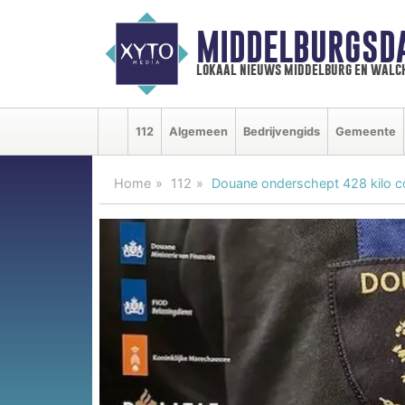
MIDDELBURGSD
lokaal nieuws middelburg en walc
112
Algemeen
Bedrijvengids
Gemeente
Home
112
Douane onderschept 428 kilo co