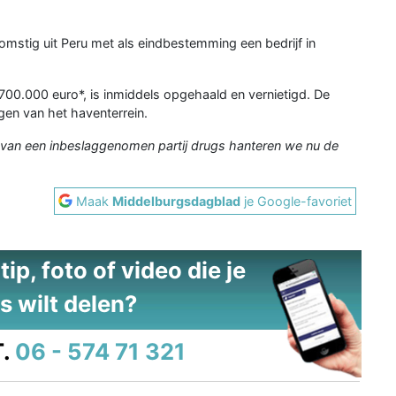
komstig uit Peru met als eindbestemming een bedrijf in
00.000 euro*, is inmiddels opgehaald en vernietigd. De
igen van het haventerrein.
an een inbeslaggenomen partij drugs hanteren we nu de
Maak
Middelburgsdagblad
je Google-favoriet
ip, foto of video die je
s wilt delen?
.
06 - 574 71 321