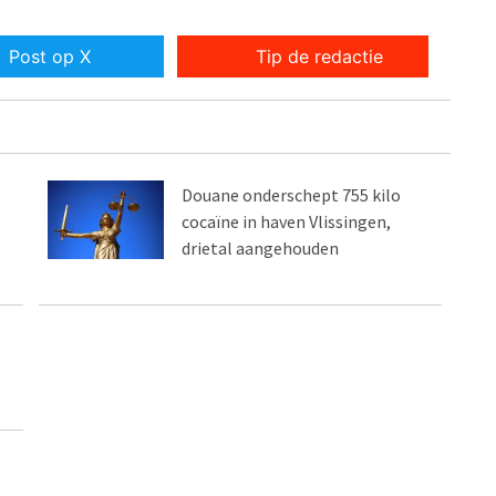
Post op X
Tip de redactie
Douane onderschept 755 kilo
cocaïne in haven Vlissingen,
drietal aangehouden