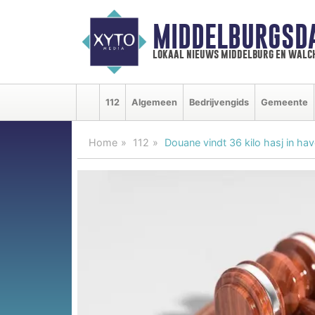
MIDDELBURGSD
lokaal nieuws middelburg en walc
112
Algemeen
Bedrijvengids
Gemeente
Home
112
Douane vindt 36 kilo hasj in ha