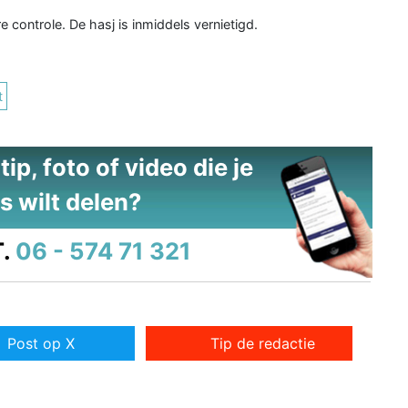
 controle. De hasj is inmiddels vernietigd.
t
ip, foto of video die je
s wilt delen?
.
06 - 574 71 321
Post op X
Tip de redactie