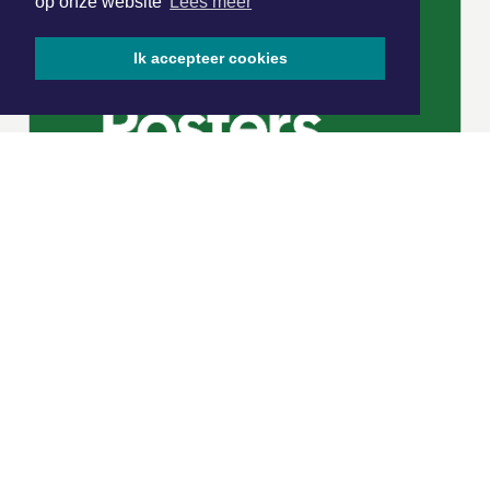
op onze website
Lees meer
Ik accepteer cookies
|
Nieuws | Sport | Evenementen
Hoofdvestiging:
van Benthuizenlaan 1
1701 BZ Heerhugowaard