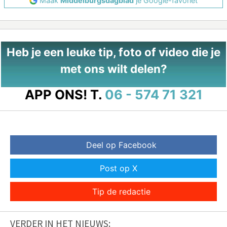
Maak
Middelburgsdagblad
je Google-favoriet
Heb je een leuke tip, foto of video die je
met ons wilt delen?
APP ONS!
T.
06 - 574 71 321
Deel op Facebook
Post op X
Tip de redactie
VERDER IN HET NIEUWS: