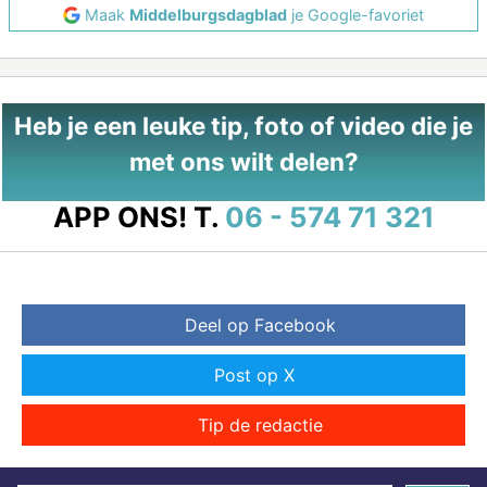
Maak
Middelburgsdagblad
je Google-favoriet
Heb je een leuke tip, foto of video die je
met ons wilt delen?
APP ONS!
T.
06 - 574 71 321
Deel op Facebook
Post op X
Tip de redactie