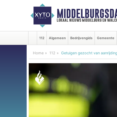
MIDDELBURGSD
lokaal nieuws middelburg en walc
112
Algemeen
Bedrijvengids
Gemeente
Home
112
Getuigen gezocht van aanrijdin