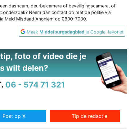
 een dashcam, deurbelcamera of beveiligingscamera, of
het onderzoek? Neem dan contact op met de politie via
via Meld Misdaad Anoniem op 0800-7000.
Maak
Middelburgsdagblad
je Google-favoriet
ip, foto of video die je
s wilt delen?
.
06 - 574 71 321
Post op X
Tip de redactie