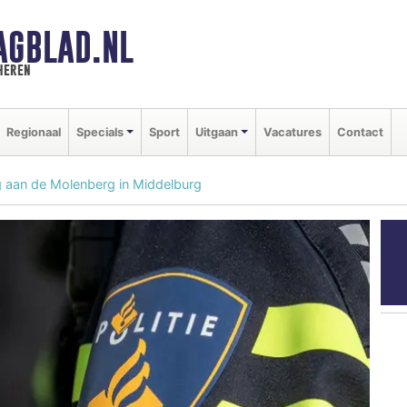
AGBLAD.NL
heren
Regionaal
Specials
Sport
Uitgaan
Vacatures
Contact
g aan de Molenberg in Middelburg