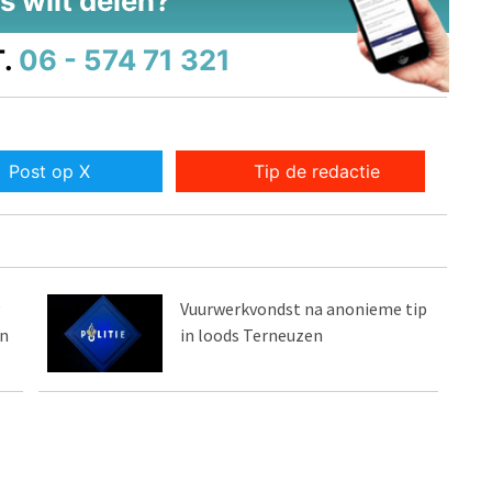
s wilt delen?
.
06 - 574 71 321
Post op X
Tip de redactie
g
Vuurwerkvondst na anonieme tip
n
in loods Terneuzen