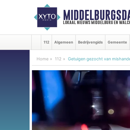
MIDDELBURGSD
lokaal nieuws middelburg en walc
112
Algemeen
Bedrijvengids
Gemeente
Home
112
Getuigen gezocht van mishandel