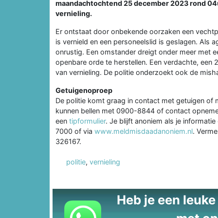
maandachtochtend 25 december 2023 rond 04u1
vernieling.
Er ontstaat door onbekende oorzaken een vechtpa
is vernield en een personeelslid is geslagen. Als 
onrustig. Een omstander dreigt onder meer met 
openbare orde te herstellen. Een verdachte, een 2
van vernieling. De politie onderzoekt ook de mish
Getuigenoproep
De politie komt graag in contact met getuigen of 
kunnen bellen met 0900-8844 of contact opnemen
een
tipformulier
. Je blijft anoniem als je inform
7000 of via
www.meldmisdaadanoniem.nl
. Verme
326167.
politie
,
vernieling
Heb je een leuke t