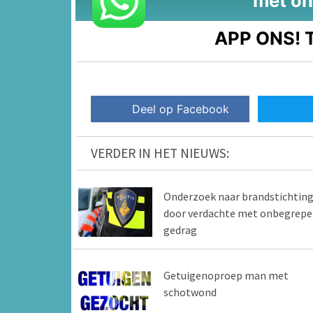
met on
APP ONS!
T
Deel op Facebook
VERDER IN HET NIEUWS:
Onderzoek naar brandstichtin
door verdachte met onbegrepe
gedrag
Getuigenoproep man met
schotwond