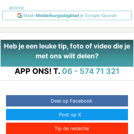
alcohol
Maak
Middelburgsdagblad
je Google-favoriet
Heb je een leuke tip, foto of video die je
met ons wilt delen?
APP ONS!
T.
06 - 574 71 321
Deel op Facebook
Post op X
Tip de redactie