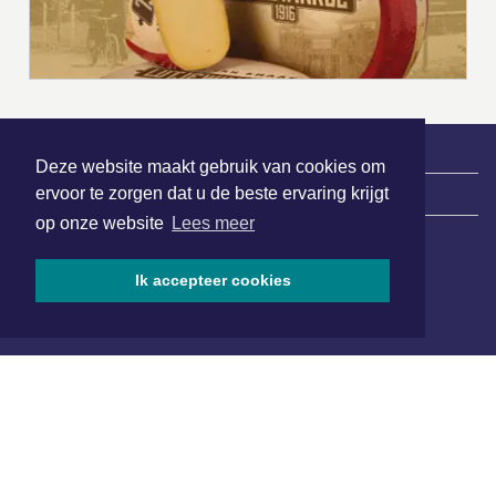
Deze website maakt gebruik van cookies om
ervoor te zorgen dat u de beste ervaring krijgt
|
Nieuws | Sport | Evenementen
op onze website
Lees meer
Hoofdvestiging:
Ik accepteer cookies
van Benthuizenlaan 1
1701 BZ Heerhugowaard
072 8200 600
redactie@xyto.nl
www.xyto.nl
SOCIAL MEDIA