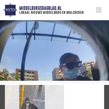
MIDDELBURGSDAGBLAD.NL
lokaal nieuws middelburg en walcheren
Vorige
V