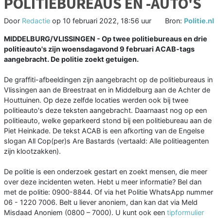
POLITIEBUREAUS EN -AUTO'S
Door
Redactie
op
10 februari 2022, 18:56 uur
Bron:
Politie.nl
MIDDELBURG/VLISSINGEN - Op twee politiebureaus en drie
politieauto's zijn woensdagavond 9 februari ACAB-tags
aangebracht. De politie zoekt getuigen.
De graffiti-afbeeldingen zijn aangebracht op de politiebureaus in
Vlissingen aan de Breestraat en in Middelburg aan de Achter de
Houttuinen. Op deze zelfde locaties werden ook bij twee
politieauto's deze teksten aangebracht. Daarnaast nog op een
politieauto, welke geparkeerd stond bij een politiebureau aan de
Piet Heinkade. De tekst ACAB is een afkorting van de Engelse
slogan All Cop(per)s Are Bastards (vertaald: Alle politieagenten
zijn klootzakken).
De politie is een onderzoek gestart en zoekt mensen, die meer
over deze incidenten weten. Hebt u meer informatie? Bel dan
met de politie: 0900-8844. Of via het Politie WhatsApp nummer
06 - 1220 7006. Belt u liever anoniem, dan kan dat via Meld
Misdaad Anoniem (0800 – 7000). U kunt ook een
tipformulier