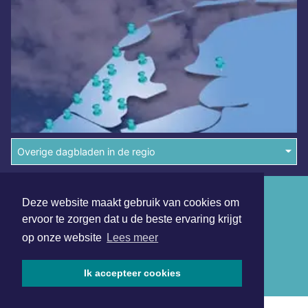
Overige dagbladen in de regio
Algemene voorwaarden
Deze website maakt gebruik van cookies om
Disclaimer
ervoor te zorgen dat u de beste ervaring krijgt
op onze website
Lees meer
Privacy Statement
Copyright (c) 2026 | Middelburgsdagblad.nl - Alle rechten
Ik accepteer cookies
voorbehouden