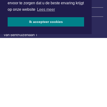
ervoor te zorgen dat u de beste ervaring krijgt
op onze website
Lees meer
|
Nieuws | Sport | Evenementen
Ik accepteer cookies
Hoofdvestiging:
van Benthuizenlaan 1
1701 BZ Heerhugowaard
072 8200 600
redactie@xyto.nl
www.xyto.nl
SOCIAL MEDIA
NIEUWSBRIEF AANMELDEN
Schrijf je in voor onze nieuwsbrief en krijg wekelijks een
samenvatting van alle gebeurtenissen uit jouw regio.