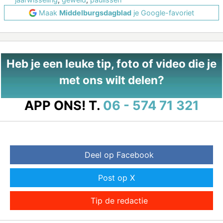
Maak
Middelburgsdagblad
je Google-favoriet
Heb je een leuke tip, foto of video die je
met ons wilt delen?
APP ONS!
T.
06 - 574 71 321
Deel op Facebook
Post op X
Tip de redactie