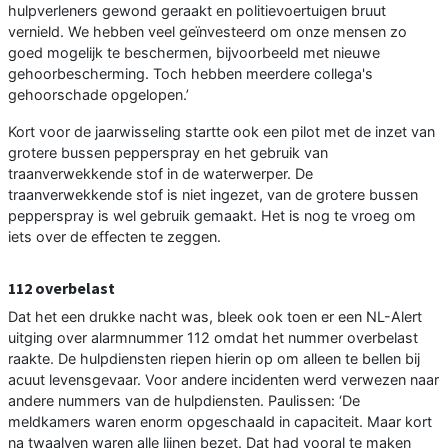
hulpverleners gewond geraakt en politievoertuigen bruut
vernield. We hebben veel geïnvesteerd om onze mensen zo
goed mogelijk te beschermen, bijvoorbeeld met nieuwe
gehoorbescherming. Toch hebben meerdere collega's
gehoorschade opgelopen.’
Kort voor de jaarwisseling startte ook een pilot met de inzet van
grotere bussen pepperspray en het gebruik van
traanverwekkende stof in de waterwerper. De
traanverwekkende stof is niet ingezet, van de grotere bussen
pepperspray is wel gebruik gemaakt. Het is nog te vroeg om
iets over de effecten te zeggen.
112 overbelast
Dat het een drukke nacht was, bleek ook toen er een NL-Alert
uitging over alarmnummer 112 omdat het nummer overbelast
raakte. De hulpdiensten riepen hierin op om alleen te bellen bij
acuut levensgevaar. Voor andere incidenten werd verwezen naar
andere nummers van de hulpdiensten. Paulissen: ‘De
meldkamers waren enorm opgeschaald in capaciteit. Maar kort
na twaalven waren alle lijnen bezet. Dat had vooral te maken