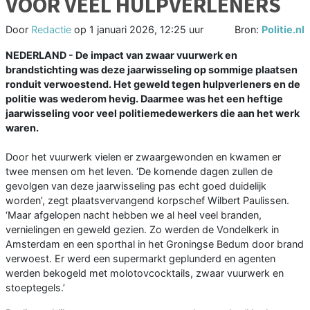
VOOR VEEL HULPVERLENERS
Door
Redactie
op
1 januari 2026, 12:25 uur
Bron:
Politie.nl
NEDERLAND - De impact van zwaar vuurwerk en
brandstichting was deze jaarwisseling op sommige plaatsen
ronduit verwoestend. Het geweld tegen hulpverleners en de
politie was wederom hevig. Daarmee was het een heftige
jaarwisseling voor veel politiemedewerkers die aan het werk
waren.
Door het vuurwerk vielen er zwaargewonden en kwamen er
twee mensen om het leven. ‘De komende dagen zullen de
gevolgen van deze jaarwisseling pas echt goed duidelijk
worden’, zegt plaatsvervangend korpschef Wilbert Paulissen.
‘Maar afgelopen nacht hebben we al heel veel branden,
vernielingen en geweld gezien. Zo werden de Vondelkerk in
Amsterdam en een sporthal in het Groningse Bedum door brand
verwoest. Er werd een supermarkt geplunderd en agenten
werden bekogeld met molotovcocktails, zwaar vuurwerk en
stoeptegels.’