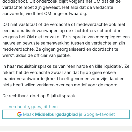
doodschoot. Uit onderzoek blijkt volgens het OM dat dit de
verdachte moet zijn geweest. Het alibi dat de verdachte
aanvoerde, vindt het OM ongeloofwaardig.
Dat niet vaststaat of de verdachte of medeverdachte ook met
een automatisch vuurwapen op de slachtoffers schoot, doet
volgens het OM niet ter zake. “Er is sprake van medeplegen: een
nauwe en bewuste samenwerking tussen de verdachte en zijn
medeverdachte. Ze gingen georganiseerd en doordacht te
werk’’, aldus de officier van justitie.
In haar requisitoir sprake ze van “een harde en kille liquidatie”. Ze
rekent het de verdachte zwaar aan dat hij op geen enkele
manier verantwoordelijkheid heeft genomen voor zijn daad en
niets heeft willen verklaren over een motief voor de moord.
De rechtbank doet op 9 juli uitspraak.
verdachte
,
goes
,
ritthem
Maak
Middelburgsdagblad
je Google-favoriet