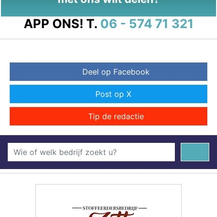
APP ONS!
T.
06 - 574 71 321
Deel op Facebook
Post op X
Tip de redactie