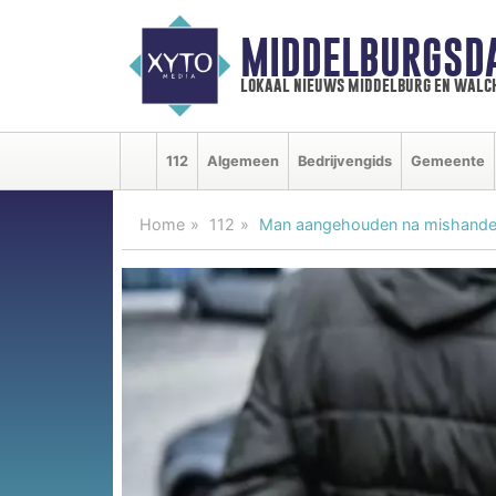
MIDDELBURGSD
lokaal nieuws middelburg en walc
112
Algemeen
Bedrijvengids
Gemeente
Home
112
Man aangehouden na mishande