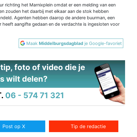
r richting het Marnixplein omdat er een melding van een
 zouden het daarbij met elkaar aan de stok hebben
shandeld. Agenten hebben daarop de andere buurman, een
r heeft aangifte gedaan en de verdachte is ingesloten voor
Maak
Middelburgsdagblad
je Google-favoriet
ip, foto of video die je
s wilt delen?
.
06 - 574 71 321
Post op X
Tip de redactie