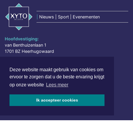
|
Nieuws | Sport | Evenementen
Hoofdvestiging:
van Benthuizenlaan 1
1701 BZ Heerhugowaard
072 8200 600
Deze website maakt gebruik van cookies om
redactie@xyto.nl
ervoor te zorgen dat u de beste ervaring krijgt
www.xyto.nl
op onze website
Lees meer
SOCIAL MEDIA
Ik accepteer cookies
NIEUWSBRIEF AANMELDEN
Schrijf je in voor onze nieuwsbrief en krijg wekelijks een
samenvatting van alle gebeurtenissen uit jouw regio.