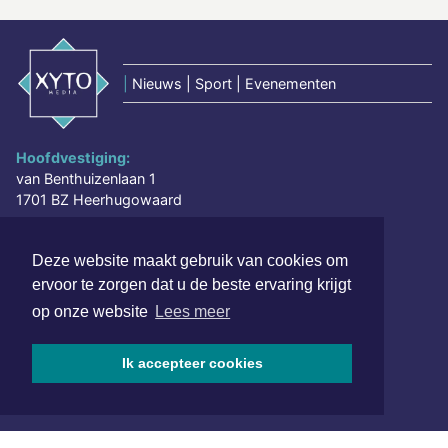
|
Nieuws | Sport | Evenementen
Hoofdvestiging:
van Benthuizenlaan 1
1701 BZ Heerhugowaard
072 8200 600
Deze website maakt gebruik van cookies om
redactie@xyto.nl
ervoor te zorgen dat u de beste ervaring krijgt
www.xyto.nl
op onze website
Lees meer
SOCIAL MEDIA
Ik accepteer cookies
NIEUWSBRIEF AANMELDEN
Schrijf je in voor onze nieuwsbrief en krijg wekelijks een