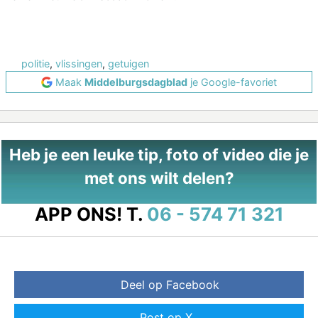
politie
,
vlissingen
,
getuigen
Maak
Middelburgsdagblad
je Google-favoriet
Heb je een leuke tip, foto of video die je
met ons wilt delen?
APP ONS!
T.
06 - 574 71 321
Deel op Facebook
Post op X