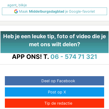
agent
,
blikje
Maak
Middelburgsdagblad
je Google-favoriet
Heb je een leuke tip, foto of video die je
met ons wilt delen?
APP ONS!
T.
06 - 574 71 321
Deel op Facebook
Post op X
Tip de redactie