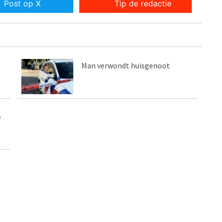
Post op X
Tip de redactie
Man verwondt huisgenoot
e