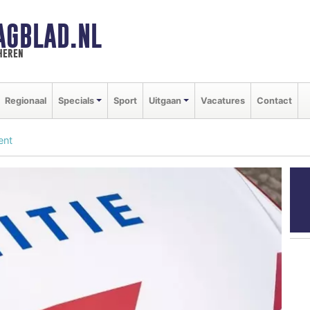
AGBLAD.NL
heren
Regionaal
Specials
Sport
Uitgaan
Vacatures
Contact
ent