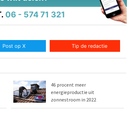
.
06 - 574 71 321
Post op X
Tip de redactie
46 procent meer
energieproductie uit
zonnestroom in 2022