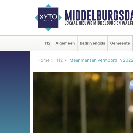
MIDDELBURGSD
lokaal nieuws middelburg en walc
112
Algemeen
Bedrijvengids
Gemeente
Home
112
Meer mensen vermoord in 2022,