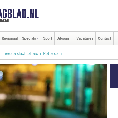
AGBLAD.NL
heren
Regionaal
Specials
Sport
Uitgaan
Vacatures
Contact
 meeste slachtoffers in Rotterdam