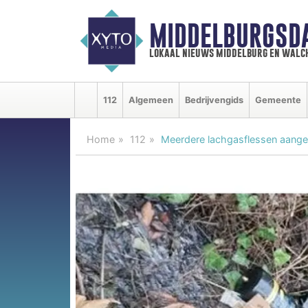
MIDDELBURGSD
lokaal nieuws middelburg en walc
112
Algemeen
Bedrijvengids
Gemeente
Home
112
Meerdere lachgasflessen aanget