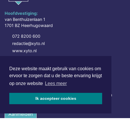
Hoofdvestiging:
van Benthuizenlaan 1
1701 BZ Heerhugowaard
072 8200 600
redactie@xyto.nl
www.xyto.nl
SOCIAL MEDIA
Deze website maakt gebruik van cookies om
ervoor te zorgen dat u de beste ervaring krijgt
op onze website
Lees meer
NIEUWSBRIEF AANMELDEN
Schrijf je in voor onze nieuwsbrief en krijg wekelijks een
Ik accepteer cookies
samenvatting van alle gebeurtenissen uit jouw regio.
Aanmelden