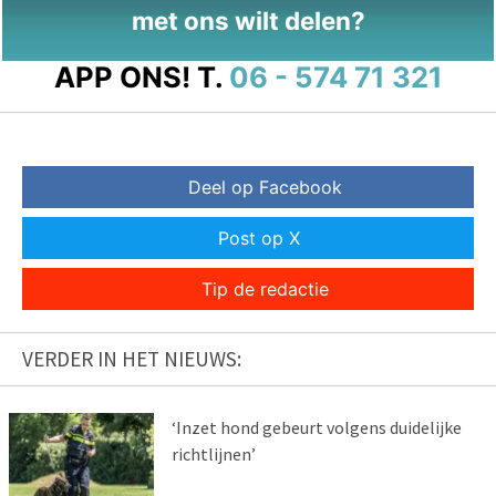
met ons wilt delen?
APP ONS!
T.
06 - 574 71 321
Deel op Facebook
Post op X
Tip de redactie
VERDER IN HET NIEUWS:
‘Inzet hond gebeurt volgens duidelijke
richtlijnen’