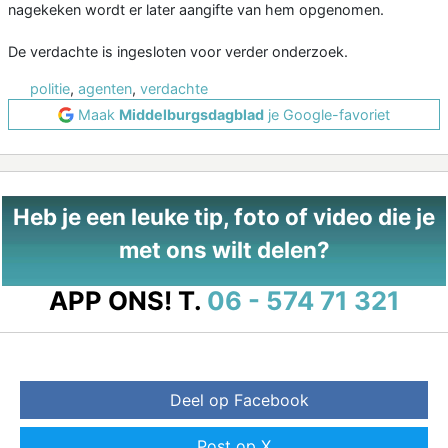
nagekeken wordt er later aangifte van hem opgenomen.
De verdachte is ingesloten voor verder onderzoek.
politie
,
agenten
,
verdachte
Maak
Middelburgsdagblad
je Google-favoriet
Heb je een leuke tip, foto of video die je
met ons wilt delen?
APP ONS!
T.
06 - 574 71 321
Deel op Facebook
Post op X