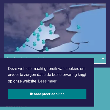
Overige dagbladen in de regio
Deze website maakt gebruik van cookies om
Algemene voorwaarden
ervoor te zorgen dat u de beste ervaring krijgt
op onze website
Lees meer
Disclaimer
Privacy Statement
Ik accepteer cookies
Copyright (c) 2026 | Middelburgsdagblad.nl - Alle rechten
voorbehouden