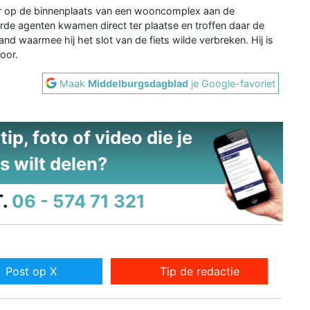
ur op de binnenplaats van een wooncomplex aan de
de agenten kwamen direct ter plaatse en troffen daar de
and waarmee hij het slot van de fiets wilde verbreken. Hij is
oor.
Maak
Middelburgsdagblad
je Google-favoriet
ip, foto of video die je
s wilt delen?
.
06 - 574 71 321
Post op X
Tip de redactie