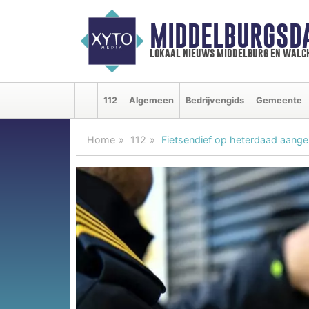
MIDDELBURGSD
lokaal nieuws middelburg en walc
112
Algemeen
Bedrijvengids
Gemeente
Home
112
Fietsendief op heterdaad aang