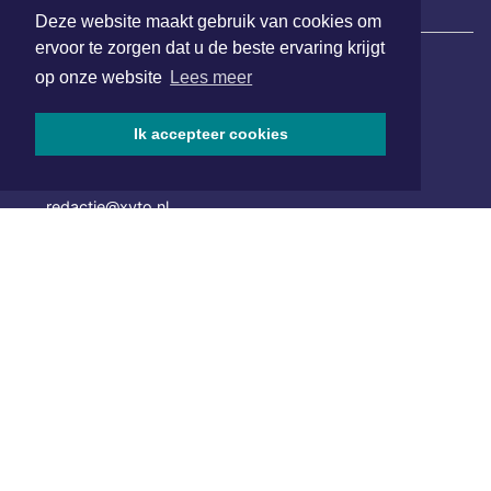
|
Nieuws | Sport | Evenementen
Deze website maakt gebruik van cookies om
ervoor te zorgen dat u de beste ervaring krijgt
op onze website
Lees meer
Hoofdvestiging:
van Benthuizenlaan 1
Ik accepteer cookies
1701 BZ Heerhugowaard
072 8200 600
redactie@xyto.nl
www.xyto.nl
SOCIAL MEDIA
NIEUWSBRIEF AANMELDEN
Schrijf je in voor onze nieuwsbrief en krijg wekelijks een
samenvatting van alle gebeurtenissen uit jouw regio.
Aanmelden