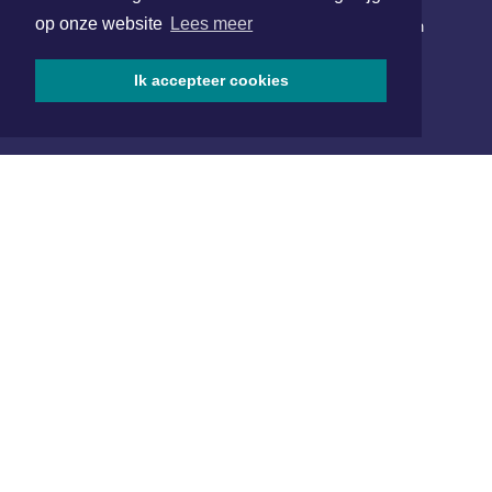
op onze website
Lees meer
Schrijf je in voor onze nieuwsbrief en krijg wekelijks een
samenvatting van alle gebeurtenissen uit jouw regio.
Ik accepteer cookies
Aanmelden
ONLINE DAGBLADEN
Overige dagbladen in de regio