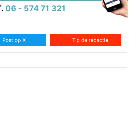
.
06 - 574 71 321
Post op X
Tip de redactie