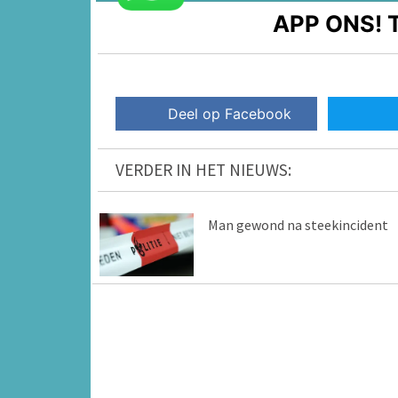
APP ONS!
T
Deel op Facebook
VERDER IN HET NIEUWS:
Man gewond na steekincident