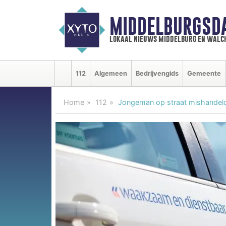
MIDDELBURGSD
lokaal nieuws middelburg en walc
112
Algemeen
Bedrijvengids
Gemeente
Home
112
Jongeman op straat mishandel